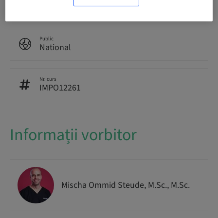
In-patient Surgery
Public
National
Nr. curs
IMPO12261
Informații vorbitor
Mischa Ommid Steude, M.Sc., M.Sc.