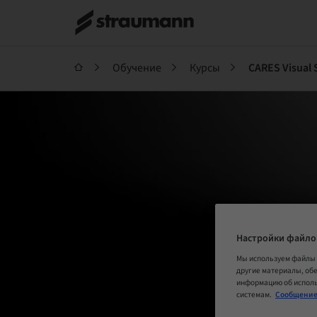
Обучение
Курсы
CARES Visual S
Настройки файло
Мы используем файлы 
другие материалы, об
информацию об исполь
системам.
Сообщение