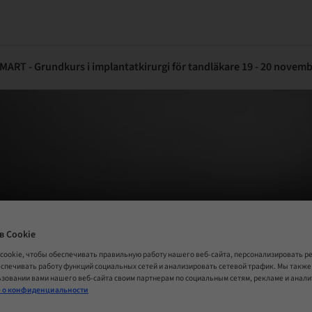
ART - Grundkurs i implantatkirurgi för tandläkare 19 - 20 novemb
в Cookie
cookie, чтобы обеспечивать правильную работу нашего веб-сайта, персонализировать 
еспечивать работу функций социальных сетей и анализировать сетевой трафик. Мы такж
зовании вами нашего веб-сайта своим партнерам по социальным сетям, рекламе и анал
 о конфиденциальности