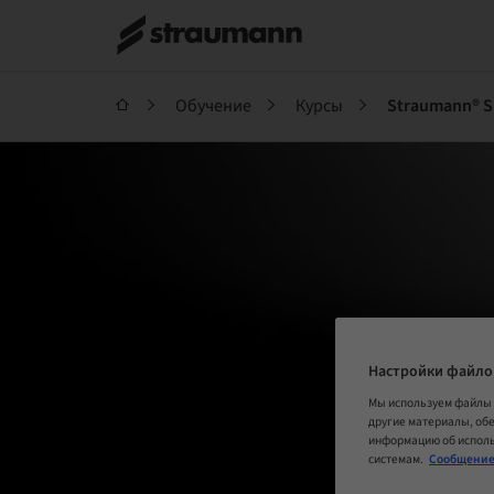
Обучение
Курсы
Straumann® SM
Настройки файло
Мы используем файлы 
другие материалы, об
информацию об исполь
системам.
Сообщение