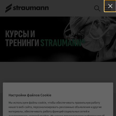
Avancerad kurs i
СПИСОК ОЖИДАНИЯ
implantatkirurgi -
Möjligheter och
begränsningar 15-16
oktober 2026 i
КУРСЫ И
Halmstad
ТРЕНИНГИ
STRAUMANN®
Настройки файлов Cookie
Мы используем файлы cookie, чтобы обеспечивать правильную работу
нашего веб-сайта, персонализировать рекламные объявления и другие
СВЯЗАТЬСЯ С НАМИ
материалы, обеспечивать работу функций социальных сетей и
анализировать сетевой трафик. Мы также предоставляем информацию об