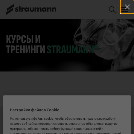
ZAGA Cadaver
ЗАРЕГИСТРИРОВАТЬСЯ
Course:
СЕЙЧАС
Zygomatic &
Pterygoid
Implants
КУРСЫ И
ТРЕНИНГИ
STRAUMANN®
Настройки файлов Cookie
Мы используем файлы cookie, чтобы обеспечивать правильную работу
нашего веб-сайта, персонализировать рекламные объявления и другие
СВЯЗАТЬСЯ С НАМИ
материалы, обеспечивать работу функций социальных сетей и
анализировать сетевой трафик. Мы также предоставляем информацию об