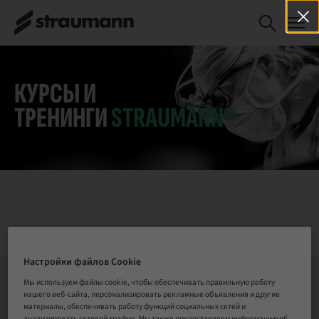
Dental CPD -
ЗАРЕГИСТРИРОВАТЬСЯ
Single Implant
СЕЙЧАС
Restorations,
Atraumatic
Extractions and
КУРСЫ И
Socket Grafting-
ТРЕНИНГИ
STRAUMANN®
4 Days Hands on
Patient Program-
Diploma Module
1
Настройки файлов Cookie
Мы используем файлы cookie, чтобы обеспечивать правильную работу
нашего веб-сайта, персонализировать рекламные объявления и другие
СВЯЗАТЬСЯ С НАМИ
материалы, обеспечивать работу функций социальных сетей и
анализировать сетевой трафик. Мы также предоставляем информацию об