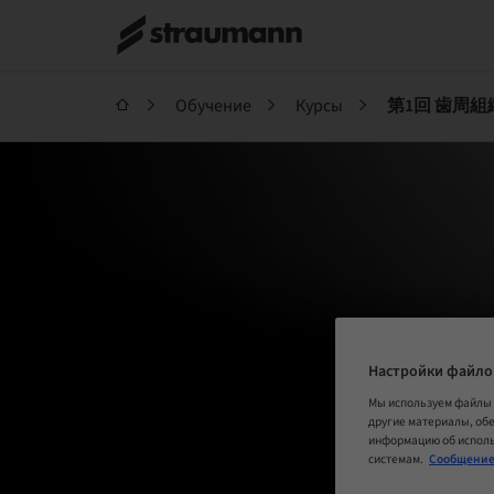
Обучение
Курсы
第1回 歯周
Настройки файло
Мы используем файлы 
другие материалы, об
информацию об исполь
системам.
Сообщение