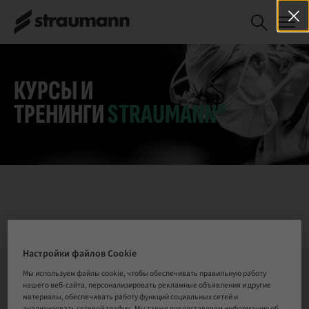
Straumannスタータ
СПИСОК ОЖИДАНИЯ
ーコース
КУРСЫ И
ТРЕНИНГИ
STRAUMANN®
Настройки файлов Cookie
Мы используем файлы cookie, чтобы обеспечивать правильную работу
нашего веб-сайта, персонализировать рекламные объявления и другие
СВЯЗАТЬСЯ С НАМИ
материалы, обеспечивать работу функций социальных сетей и
анализировать сетевой трафик. Мы также предоставляем информацию об