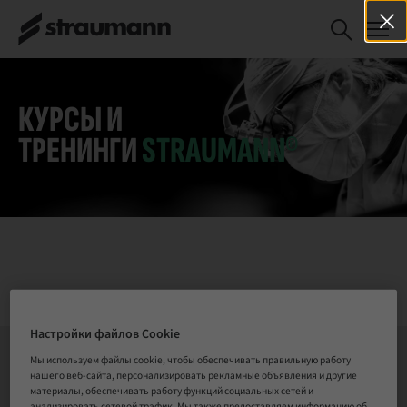
"Implantatprotetikk
ЗАРЕГИСТРИРОВАТЬСЯ
– steget videre.
СЕЙЧАС
КУРСЫ И
ТРЕНИНГИ
STRAUMANN®
Настройки файлов Cookie
Мы используем файлы cookie, чтобы обеспечивать правильную работу
нашего веб-сайта, персонализировать рекламные объявления и другие
СВЯЗАТЬСЯ С НАМИ
материалы, обеспечивать работу функций социальных сетей и
анализировать сетевой трафик. Мы также предоставляем информацию об