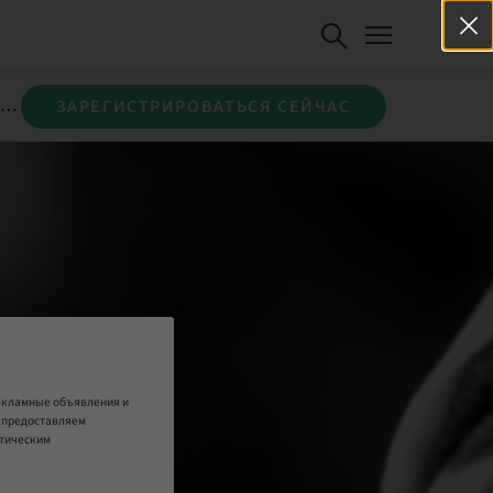
TI BLXを用いたGBR＆抜歯即時インプラント ～審美部位から大規模な組織修復まで～
ЗАРЕГИСТРИРОВАТЬСЯ СЕЙЧАС
рекламные объявления и
е предоставляем
итическим