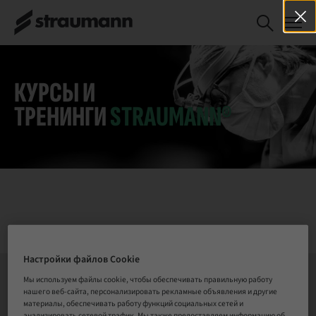
Straumann®再
ЗАРЕГИСТРИРОВАТЬСЯ
生ソリューショ
СЕЙЧАС
ンを用いた硬軟
組織マネジメン
ト
КУРСЫ И
ТРЕНИНГИ
STRAUMANN®
Настройки файлов Cookie
Мы используем файлы cookie, чтобы обеспечивать правильную работу
нашего веб-сайта, персонализировать рекламные объявления и другие
СВЯЗАТЬСЯ С НАМИ
материалы, обеспечивать работу функций социальных сетей и
анализировать сетевой трафик. Мы также предоставляем информацию об