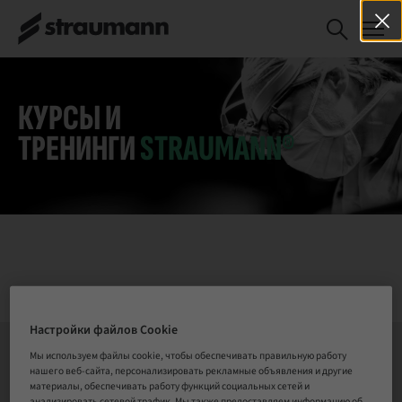
Straumann
ЗАРЕГИСТРИРОВАТЬСЯ
Immediacy
СЕЙЧАС
Webinar Series -
STM BLX
Casebook
КУРСЫ И
Special Edition
ТРЕНИНГИ
STRAUMANN®
Asia
Настройки файлов Cookie
Мы используем файлы cookie, чтобы обеспечивать правильную работу
нашего веб-сайта, персонализировать рекламные объявления и другие
СВЯЗАТЬСЯ С НАМИ
материалы, обеспечивать работу функций социальных сетей и
анализировать сетевой трафик. Мы также предоставляем информацию об