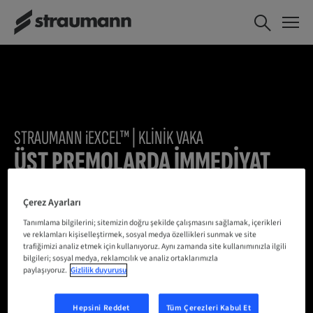
STRAUMANN
i
EXCEL™ | KLINIK VAKA
ÜST PREMOLARDA IMMEDIYAT
IMPLANT
YERLEŞTIRME VE GEÇICI
Çerez Ayarları
RESTORASYON
Tanımlama bilgilerini; sitemizin doğru şekilde çalışmasını sağlamak, içerikleri
ve reklamları kişiselleştirmek, sosyal medya özellikleri sunmak ve site
trafiğimizi analiz etmek için kullanıyoruz. Aynı zamanda site kullanımınızla ilgili
bilgileri; sosyal medya, reklamcılık ve analiz ortaklarımızla
paylaşıyoruz.
Gizlilik duyurusu
Apikal konik bir Straumann BLC™ implantı ∅ 4,5 mm x
12 mm, SLActive®, Roxolid® ve immediyat geçici
restorasyon ve sonrasında dijital bir iş akışı ile final
Hepsini Reddet
Tüm Çerezleri Kabul Et