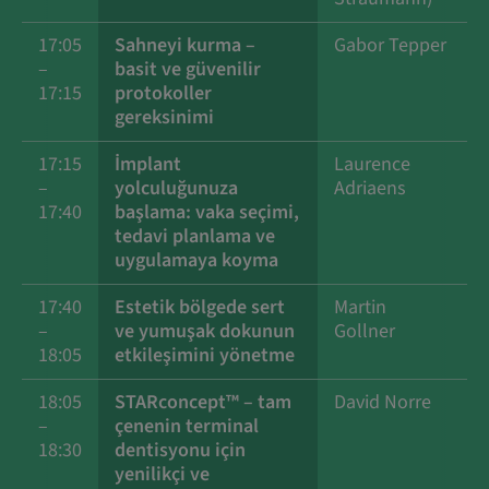
17:05
Sahneyi kurma –
Gabor Tepper
–
basit ve güvenilir
17:15
protokoller
gereksinimi
17:15
İmplant
Laurence
–
yolculuğunuza
Adriaens
17:40
başlama: vaka seçimi,
tedavi planlama ve
uygulamaya koyma
17:40
Estetik bölgede sert
Martin
–
ve yumuşak dokunun
Gollner
18:05
etkileşimini yönetme
18:05
STARconcept™ – tam
David Norre
–
çenenin terminal
18:30
dentisyonu için
yenilikçi ve