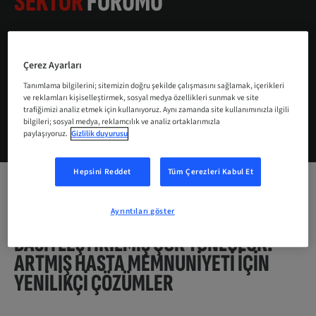
SEKTÖR
FORUMU
Milan, İtalya
24 Ekim 2024
Çerez Ayarları
Tanımlama bilgilerini; sitemizin doğru şekilde çalışmasını sağlamak, içerikleri
ve reklamları kişiselleştirmek, sosyal medya özellikleri sunmak ve site
trafiğimizi analiz etmek için kullanıyoruz. Aynı zamanda site kullanımınızla ilgili
DAHA FAZLA BILGI IÇIN
bilgileri; sosyal medya, reklamcılık ve analiz ortaklarımızla
paylaşıyoruz.
Gizlilik duyurusu
Hepsini Reddet
Tüm Çerezleri Kabul Et
24 EKIM PERŞEMBE: 17:00 – 19:00
Ayrıntıları göster
BASITLEŞTIRILMIŞ ÇOK YÖNLÜLÜK.
ARTMIŞ HASTA MEMNUNIYETI IÇIN
YENILIKÇI ÇÖZÜMLER