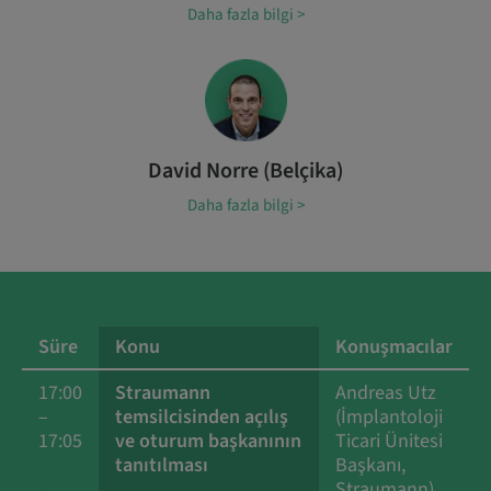
Daha fazla bilgi >
David Norre (Belçika)
Daha fazla bilgi >
Süre
Konu
Konuşmacılar
17:00
Straumann
Andreas Utz
–
temsilcisinden açılış
(İmplantoloji
17:05
ve oturum başkanının
Ticari Ünitesi
tanıtılması
Başkanı,
Straumann)