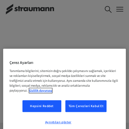
KONUMUNUZU SEÇIN
Çerez Ayarları
Tanımlama bilgilerini; sitemizin doğru şekilde çalışmasını sağlamak, içerikleri
ve reklamları kişiselleştirmek, sosyal medya özellikleri sunmak ve site
trafiğimizi analiz etmek için kullanıyoruz. Aynı zamanda site kullanımınızla ilgili
Şirket
bilgileri; sosyal medya, reklamcılık ve analiz ortaklarımızla
paylaşıyoruz.
Gizlilik duyurusu
Hepsini Reddet
Tüm Çerezleri Kabul Et
Ayrıntıları göster