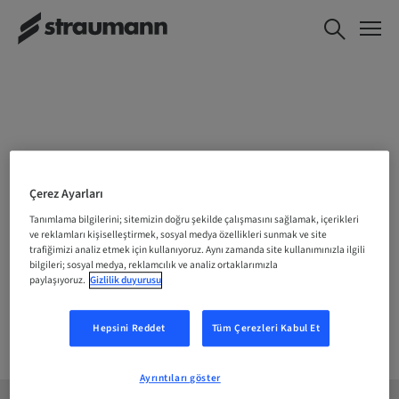
KONUMUNUZU SEÇIN
Çerez Ayarları
Tanımlama bilgilerini; sitemizin doğru şekilde çalışmasını sağlamak, içerikleri
ve reklamları kişiselleştirmek, sosyal medya özellikleri sunmak ve site
trafiğimizi analiz etmek için kullanıyoruz. Aynı zamanda site kullanımınızla ilgili
Şirket
bilgileri; sosyal medya, reklamcılık ve analiz ortaklarımızla
paylaşıyoruz.
Gizlilik duyurusu
Hepsini Reddet
Tüm Çerezleri Kabul Et
Ayrıntıları göster