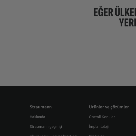
EĞER ÜLKE
YER
Straumann
Ürünler ve çözümler
Hakkında
Önemli Konular
Straumann geçmişi
İmplantoloji