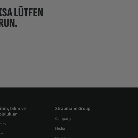
KSA LÜTFEN
RUN.
itim, bilim ve
Straumann Group
pluluklar
Company
itim
Media
lim