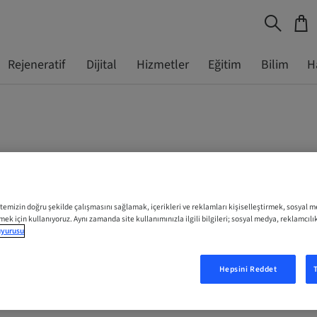
Rejeneratif
Dijital
Hizmetler
Eğitim
Bilim
H
itemizin doğru şekilde çalışmasını sağlamak, içerikleri ve reklamları kişiselleştirmek, sosyal 
tmek için kullanıyoruz. Aynı zamanda site kullanımınızla ilgili bilgileri; sosyal medya, reklamcılı
duyurusu
Hepsini Reddet