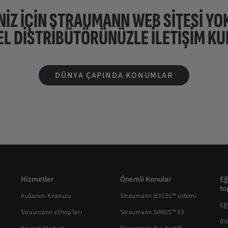
NIZ IÇIN STRAUMANN WEB SİTESİ YO
EL DISTRIBÜTÖRÜNÜZLE ILETIŞIM KU
DÜNYA ÇAPINDA KONUMLAR
Hizmetler
Önemli Konular
Eğ
to
Kullanım Kılavuzu
Straumann iEXCEL™ sistemi
Eğ
Straumann eShop'ları
Straumann SIRIOS™ X3
Bi