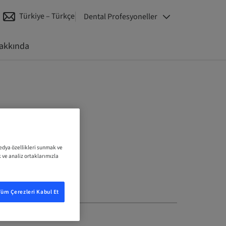
Türkiye – Türkçe
Dental Profesyoneller
akkında
medya özellikleri sunmak ve
k ve analiz ortaklarımızla
Tüm Çerezleri Kabul Et