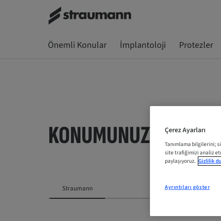
Önemli Konular
İmplantoloji
Protezler
KONUMUNUZU SEÇIN
Çerez Ayarları
Tanımlama bilgilerini; s
site trafiğimizi analiz e
paylaşıyoruz.
Gizlilik 
Ayrıntıları göster
Straumann