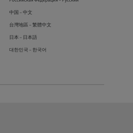
Российская Федерация – Русский
中国 – 中文
台灣地區 – 繁體中文
日本 – 日本語
대한민국 – 한국어