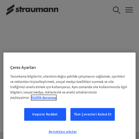
KONUMUNUZU SEÇIN
Çerez Ayarları
Tanımlama bilgilerini; sitemizin doğru şekilde çalışmasını sağlamak, içerikleri
ve reklamları kişiselleştirmek, sosyal medya özellikleri sunmak ve site
trafiğimizi analiz etmek için kullanıyoruz. Aynı zamanda site kullanımınızla ilgili
Şirket
bilgileri; sosyal medya, reklamcılık ve analiz ortaklarımızla
paylaşıyoruz.
Gizlilik duyurusu
Hepsini Reddet
Tüm Çerezleri Kabul Et
Ayrıntıları göster