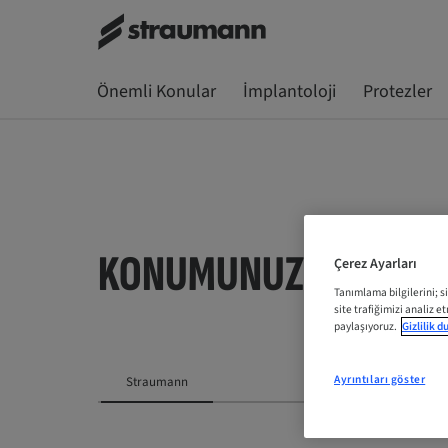
Önemli Konular
İmplantoloji
Protezler
KONUMUNUZU SEÇIN
Çerez Ayarları
Tanımlama bilgilerini; s
site trafiğimizi analiz e
paylaşıyoruz.
Gizlilik 
Ayrıntıları göster
Straumann