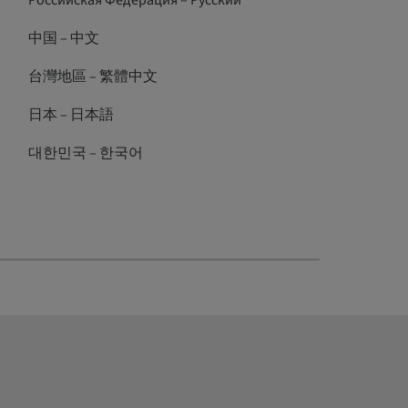
Российская Федерация – Русский
中国 – 中文
台灣地區 – 繁體中文
日本 – 日本語
대한민국 – 한국어