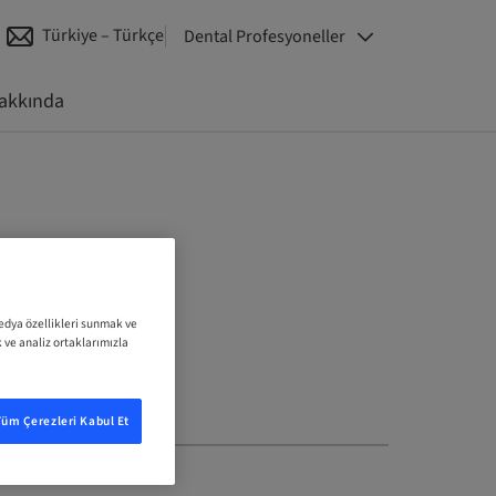
Türkiye – Türkçe
Dental Profesyoneller
akkında
medya özellikleri sunmak ve
k ve analiz ortaklarımızla
Tüm Çerezleri Kabul Et