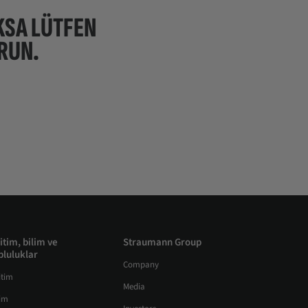
KSA LÜTFEN
RUN.
itim, bilim ve
Straumann Group
pluluklar
Company
itim
Media
lim