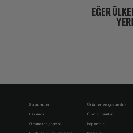
EĞER ÜLKE
YER
Straumann
Ürünler ve çözümler
Hakkında
Önemli Konular
Straumann geçmişi
İmplantoloji