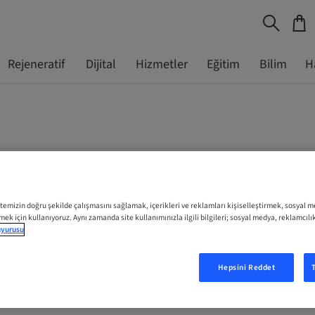
Rejeneratif
Dijital
Hizmetler
Eğitim
Bilim
H
itemizin doğru şekilde çalışmasını sağlamak, içerikleri ve reklamları kişiselleştirmek, sosyal 
tmek için kullanıyoruz. Aynı zamanda site kullanımınızla ilgili bilgileri; sosyal medya, reklamcılı
duyurusu
Hepsini Reddet