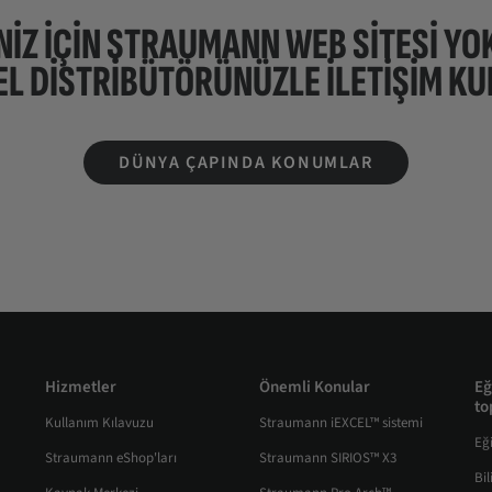
NIZ IÇIN STRAUMANN WEB SİTESİ YO
EL DISTRIBÜTÖRÜNÜZLE ILETIŞIM KU
DÜNYA ÇAPINDA KONUMLAR
Hizmetler
Önemli Konular
Eğ
to
Kullanım Kılavuzu
Straumann iEXCEL™ sistemi
Eğ
Straumann eShop'ları
Straumann SIRIOS™ X3
Bi