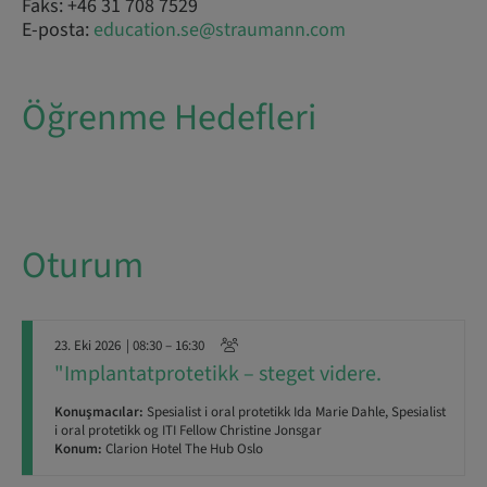
Faks: +46 31 708 7529
E-posta:
education.se@straumann.com
Öğrenme Hedefleri
Oturum
23. Eki 2026
| 08:30 – 16:30
"Implantatprotetikk – steget videre.
Konuşmacılar:
Spesialist i oral protetikk Ida Marie Dahle, Spesialist
i oral protetikk og ITI Fellow Christine Jonsgar
Konum:
Clarion Hotel The Hub Oslo