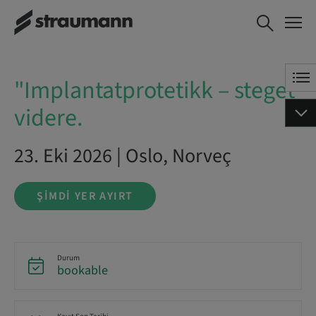
"Implantatprotetikk –
ŞIMDI YER AYIRT
steget videre.
"Implantatprotetikk – steget
videre.
23. Eki 2026 | Oslo, Norveç
ŞIMDI YER AYIRT
Durum
bookable