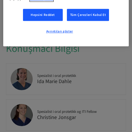
Hepsini Reddet
Tüm Çerezleri Kabul Et
Yer mevcudiyeti
4/30 mevcut
Ayrıntıları göster
Konuşmacı Bilgisi
Spesialist i oral protetikk
Ida Marie Dahle
Spesialist i oral protetikk og ITI Fellow
Christine Jonsgar