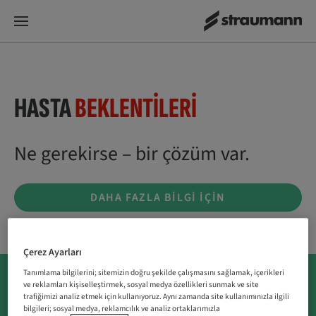
HASTA
BEKLENTILERI​
Ne gerekirse – bir çözüm var.
DAHA FAZLA BILGI IÇIN
Çerez Ayarları
Tanımlama bilgilerini; sitemizin doğru şekilde çalışmasını sağlamak, içerikleri
ve reklamları kişiselleştirmek, sosyal medya özellikleri sunmak ve site
İster üst seviye estetik sonuçlar arayın, ister özel bir
trafiğimizi analiz etmek için kullanıyoruz. Aynı zamanda site kullanımınızla ilgili
bilgileri; sosyal medya, reklamcılık ve analiz ortaklarımızla