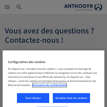
Vous avez des questions ?
Contactez-nous !
Votre nom*
Configuration des cookies
En cliquant sur « Accepter tous les cookies », vous acceptez le stockage de
cookies sur votre appareil pour améliorer la navigation sur le site, analyser son
Adresse électronique*
utilisation et contribuer à nos efforts de marketing. En cliquant sur « Tout
refuser », seuls les cookies strictement nécessaires au fonctionnement du site
Web seront stockés.
Déclaration de confidentialité
Tout refuser
Accepter tous les cookies
Code postal