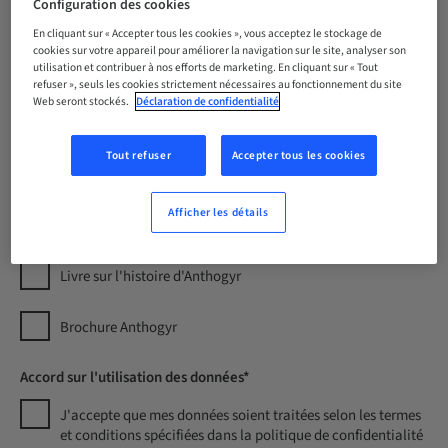
Configuration des cookies
En cliquant sur « Accepter tous les cookies », vous acceptez le stockage de
E-mail*
cookies sur votre appareil pour améliorer la navigation sur le site, analyser son
utilisation et contribuer à nos efforts de marketing. En cliquant sur « Tout
refuser », seuls les cookies strictement nécessaires au fonctionnement du site
Web seront stockés.
Déclaration de confidentialité
Pays*
Tout refuser
Accepter tous les cookies
Afficher les détails
Documents*
Livre sur l'histoire d'Anthogyr
Brochure Anthogyr
Accord sur l'utilisation des données*
J'accepte que mes données soient traitées selon les termes
et conditions spécifiées dans la politique de confidentialité