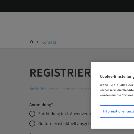
Kontakt
REGISTRIERUNG
Cookie-Einstellun
Wenn Sie auf „Alle Cook
Melde Dich jetzt an - bitte beachte, dass die Teilnahme am Golft
verbessern, die Websit
werden nur die Cookies 
Anmeldung*
Informationen anz
Fortbildung inkl. Abendveranstaltungen
Golturnier ist aktuell ausgebucht! Bitte nicht mehr