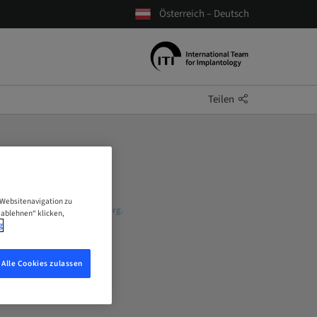
Österreich – Deutsch
Teilen
 Websitenavigation zu
ail unter
daniel.slusarcik@iti.org
.
 ablehnen“ klicken,
g
Alle Cookies zulassen