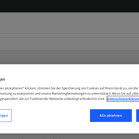
gen
ies akzeptieren“ klicken, stimmen Sie der Speicherung von Cookies auf Ihrem Gerät zu, um die
urnier optional (mit Kosten) ist. Bei Fragen zur Anmeldung melde Dich gerne per E-M
enutzung zu analysieren und unsere Marketingbemühungen zu unterstützen. Wenn Sie auf „Alle
gespeichert, die zur Funktion der Webseite unbedingt erforderlich sind.
Datenschutzerklärun
eigen
Alle ablehnen
 auswählen!