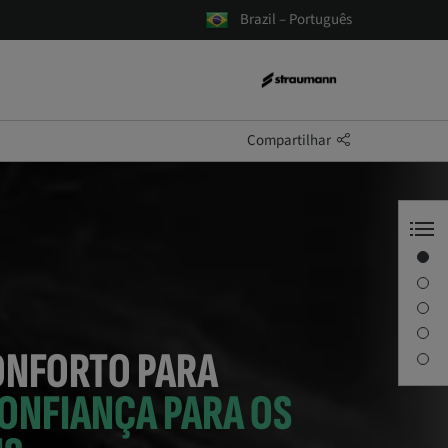
Brazil – Português
Compartilhar
A Straumann
Teaser
Soluções
Depoimentos de pacientes
ONFORTO PARA
Encontre seu dentista
ONFIANÇA PARA OS