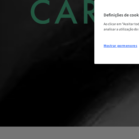
Definições de cook
Ao clicar em "Aceitar t
analisar a utilização do
Mostrar pormenores