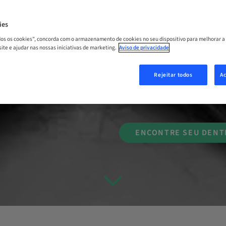
PROFISSIONAI
ies
Criamos um futuro com m
odos os cookies", concorda com o armazenamento de cookies no seu dispositivo para melhorar a
a cada indivíduo, pois o
 site e ajudar nas nossas iniciativas de marketing.
Aviso de privacidade
constante. Oferecemos s
de tratamentos, sempre 
Rejeitar todos
Ac
e evidências científicas.
ENCONTRE SEU DENT