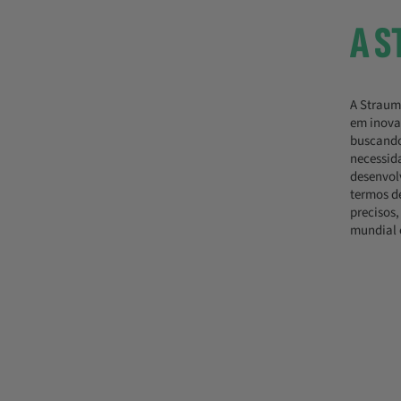
A 
A Straum
em inova
buscando
necessid
desenvol
termos de
precisos,
mundial 