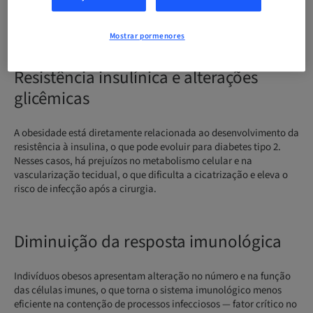
subclínica. Esse quadro pode comprometer a regeneração óssea e
dificultar a integração do implante ao tecido receptor.
Mostrar pormenores
Resistência insulínica e alterações
glicêmicas
A obesidade está diretamente relacionada ao desenvolvimento da
resistência à insulina, o que pode evoluir para diabetes tipo 2.
Nesses casos, há prejuízos no metabolismo celular e na
vascularização tecidual, o que dificulta a cicatrização e eleva o
risco de infecção após a cirurgia.
Diminuição da resposta imunológica
Indivíduos obesos apresentam alteração no número e na função
das células imunes, o que torna o sistema imunológico menos
eficiente na contenção de processos infecciosos — fator crítico no