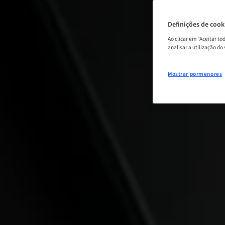
Definições de cook
Ao clicar em "Aceitar t
analisar a utilização do
Mostrar pormenores