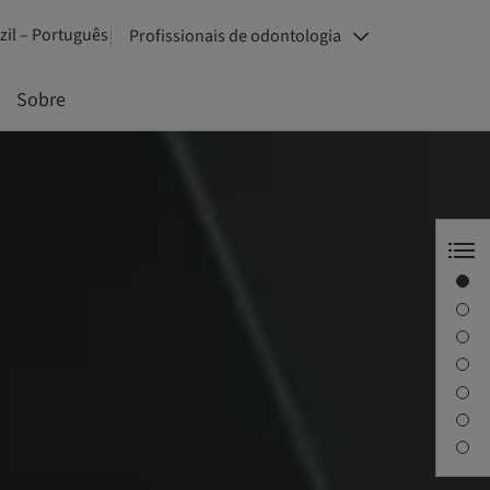
zil – Português
Profissionais de odontologia
Sobre
Straumann 70 anos
Descubra a Straumann
eShop
Próximos cursos
Artigos youTooth
Newsletter
Sobre