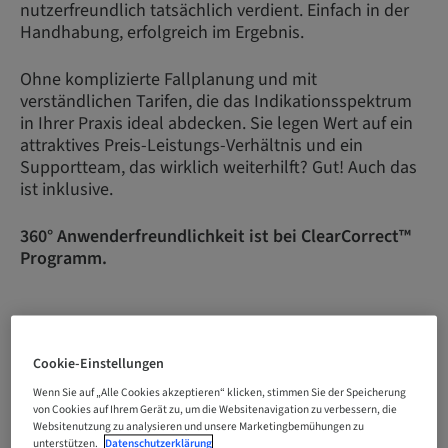
nutzerfreundlich tatsächlich verdient. Einfach in der
Handhabung, erfolgreich im Ergebnis.
Ohne komplizierte Fallplanung und mit
verständlichen Tarifen, die das Indikationsspektrum
in Ihrer Praxis ideal abdecken. Sie legen Wert auf ein
attraktives Preis-Leistungs-Verhältnis und ein
Supportteam, das wirklich weiterhilft? Gut! Auch das
ist inklusive.
360° Anwenderfreundlichkeit ist bei ClearCorrect™
Programm.
JETZT REGISTRIEREN
Cookie-Einstellungen
Wenn Sie auf „Alle Cookies akzeptieren“ klicken, stimmen Sie der Speicherung
von Cookies auf Ihrem Gerät zu, um die Websitenavigation zu verbessern, die
Websitenutzung zu analysieren und unsere Marketingbemühungen zu
unterstützen.
Datenschutzerklärung