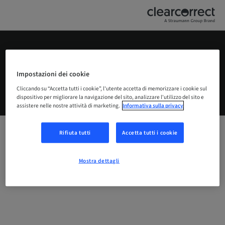
Svizzera – Italiano
IT
FR
DE
Impostazioni dei cookie
Cliccando su “Accetta tutti i cookie”, l'utente accetta di memorizzare i cookie sul
© Straumann 2020
dispositivo per migliorare la navigazione del sito, analizzare l'utilizzo del sito e
Comunicato stampa
Mostra dettagli
assistere nelle nostre attività di marketing.
Informativa sulla privacy
Rifiuta tutti
Accetta tutti i cookie
Mostra dettagli