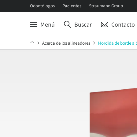
Odontólogos
Pacientes
Straumann Group
Menú
Buscar
Contacto
Acerca de los alineadores
Mordida de borde a 