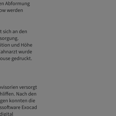
ogen Abformung
flow werden
t sich an den
sorgung.
ition und Höhe
 Zahnarzt wurde
ouse gedruckt.
visorien versorgt
hliffen. Nach den
ngen konnten die
onssoftware Exocad
igital