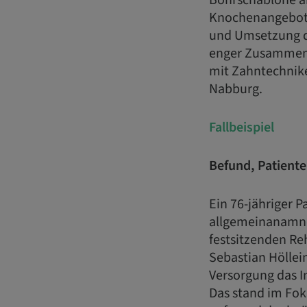
Bohrschablone an
Knochenangebotes
und Umsetzung de
enger Zusammenar
mit Zahntechnike
Nabburg.
Fallbeispiel
Befund, Patient
Ein 76-jähriger 
allgemeinanamnes
festsitzenden Re
Sebastian Höllei
Versorgung das I
Das stand im Fok