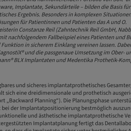
ware, Implantate, Sekundärteile – bilden die Basis fü
isches Ergebnis. Besonders in komplexen Situationen
sungen für Patientinnen und Patienten das A und O.
sterin Constanze Reil (Zahntechnik Reil GmbH, Nabb
mit nachfolgendem Fallbeispiel eines Patienten und B
d Funktion in sicherem Einklang vereinen lassen. Dabei
agnostiX® und die passgenaue Umsetzung im Ober- un
mann® BLX Implantaten und Medentika Prothetik-Ko
bares und sicheres implantatprothetisches Gesamter
lt sich eine dreidimensionale und prothetisch ausgeri
rt „Backward Planning“). Die Planungsphase unterstü
bei der Implantatpositionierung bestmöglich auszu
funktionelle und ästhetische implantatprothetische Ve
rgestützten Implantatplanung fertigt das Dentallabo