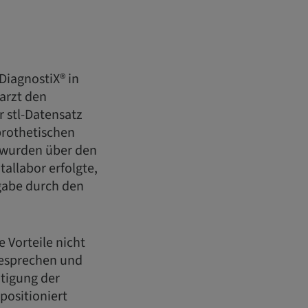
DiagnostiX® in
arzt den
r stl-Datensatz
prothetischen
 wurden über den
allabor erfolgte,
igabe durch den
 Vorteile nicht
besprechen und
htigung der
ositioniert