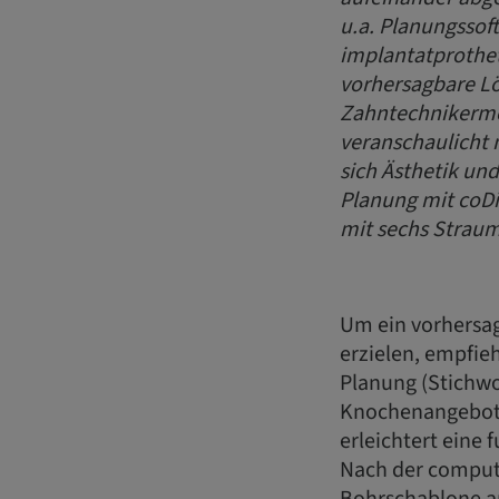
u.a. Planungssoft
implantatprothet
vorhersagbare Lö
Zahntechnikermei
veranschaulicht 
sich Ästhetik un
Planung mit coDi
mit sechs Strau
Um ein vorhersag
erzielen, empfieh
Planung (Stichwo
Knochenangebot 
erleichtert eine 
Nach der compute