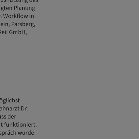
 Ausnutzung des
lgten Planung
n Workflow in
ein, Parsberg,
Reil GmbH,
öglichst
ahnarzt Dr.
uss der
 funktioniert.
espräch wurde