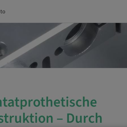
to
tatprothetische
truktion – Durch