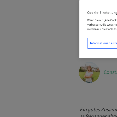
Backwa
Cookie-Einstellun
Tools 
Wenn Sie auf „Alle Cook
verbessern, die Websit
werden nur die Cookies 
Perfektes Mat
Informationen anz
Software in d
Const
Ein gutes Zusamm
aufeinander abg