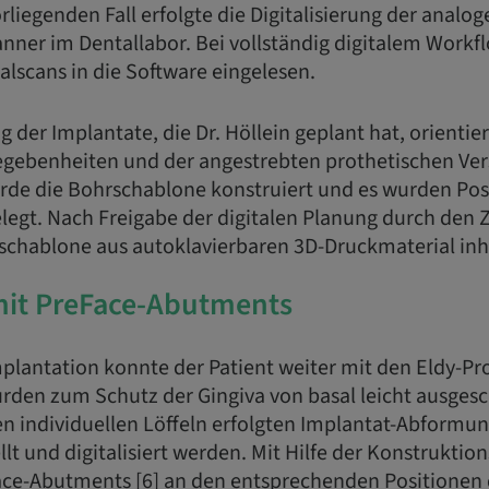
orliegenden Fall erfolgte die Digitalisierung der anal
nner im Dentallabor. Bei vollständig digitalem Work
ralscans in die Software eingelesen.
g der Implantate, die Dr. Höllein geplant hat, orientier
gebenheiten und der angestrebten prothetischen Ver
rde die Bohrschablone konstruiert und es wurden Pos
elegt. Nach Freigabe der digitalen Planung durch den
chablone aus autoklavierbaren 3D-Druckmaterial inh
mit PreFace-Abutments
mplantation konnte der Patient weiter mit den Eldy-Pro
rden zum Schutz der Gingiva von basal leicht ausgesc
n individuellen Löffeln erfolgten Implantat-Abformu
lt und digitalisiert werden. Mit Hilfe der Konstrukti
ce-Abutments [6] an den entsprechenden Positionen d