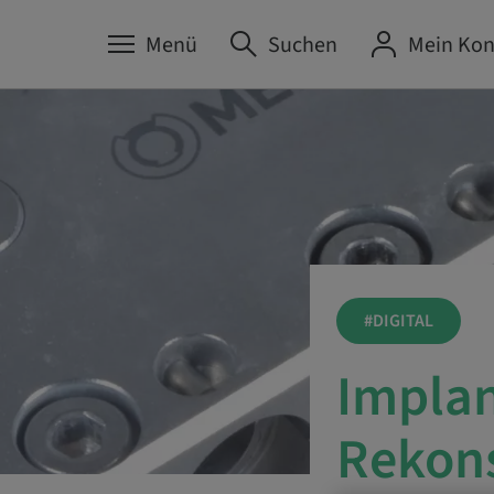
Menü
Suchen
Mein Kon
#DIGITAL
Implan
Rekons