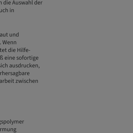
h die Auswahl der
uch in
baut und
n. Wenn
t die Hilfe-
 eine sofortige
 sich ausdrucken,
orhersagbare
rbeit zwischen
ngspolymer
formung