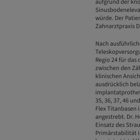
aufgrund der kn
Sinusbodenelevat
würde. Der Patie
Zahnarztpraxis Dr
Nach ausführlich
Teleskopversorgu
Regio 24 für das
zwischen den Zäh
klinischen Ansic
ausdrücklich bel
implantatprothet
35, 36, 37, 46 u
Flex Titanbasen 
angestrebt. Dr. 
Einsatz des Stra
Primärstabilität