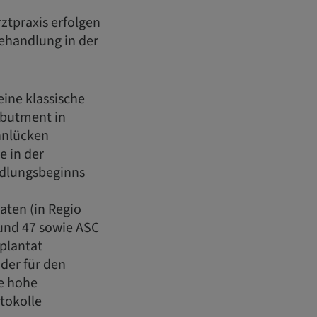
ztpraxis erfolgen
ehandlung in der
eine klassische
Abutment in
hnlücken
e in der
ndlungsbeginns
aten (in Regio
 und 47 sowie ASC
plantat
der für den
ne hohe
tokolle