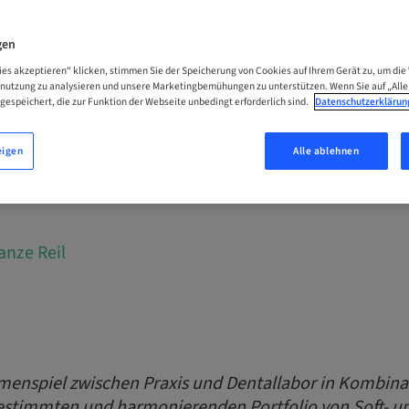
rdplanning und digi
gen
zum Erfolg
ies akzeptieren“ klicken, stimmen Sie der Speicherung von Cookies auf Ihrem Gerät zu, um die
enutzung zu analysieren und unsere Marketingbemühungen zu unterstützen. Wenn Sie auf „Alle
gespeichert, die zur Funktion der Webseite unbedingt erforderlich sind.
Datenschutzerklärun
ch für Praxis und Labor – Abgestimmte Har
eigen
Alle ablehnen
er Implantologie
anze Reil
enspiel zwischen Praxis und Dentallabor in Kombina
estimmten und harmonierenden Portfolio von Soft- u