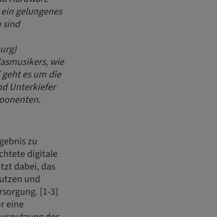
r ein gelungenes
 sind
urg)
lasmusikers, wie
 geht es um die
d Unterkiefer
mponenten.
gebnis zu
chtete digitale
tzt dabei, das
nutzen und
rsorgung. [1-3]
r eine