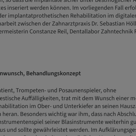
, so dass die Implantate sicher unter bestmöglicher
 inseriert werden können. Im vorliegenden Fall erfo
r implantatprothetischen Rehabilitation im digitale
beit zwischen der Zahnarztpraxis Dr. Sebastian Höll
rmeisterin Constanze Reil, Dentallabor Zahntechnik 
enwunsch, Behandlungskonzept
Patient, Trompeten- und Posaunenspieler, ohne
tische Auffälligkeiten, trat mit dem Wunsch einer m
habilitation im Ober- und Unterkiefer an seinen Hausz
n heran. Besonders wichtig war ihm, dass nach Abschl
nstrumentenspiel seiner Blasinstrumente weiterhin gut
us und sollte gewährleistet werden. Im Aufklärungsg