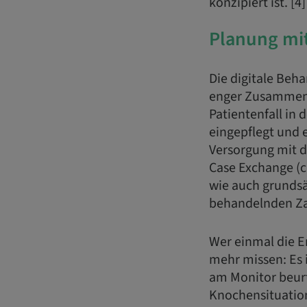
konzipiert ist. [4]
Planung mit
Die digitale Beh
enger Zusammena
Patientenfall in 
eingepflegt und 
Versorgung mit d
Case Exchange (c
wie auch grundsä
behandelnden Za
Wer einmal die E
mehr missen: Es 
am Monitor beurt
Knochensituatio