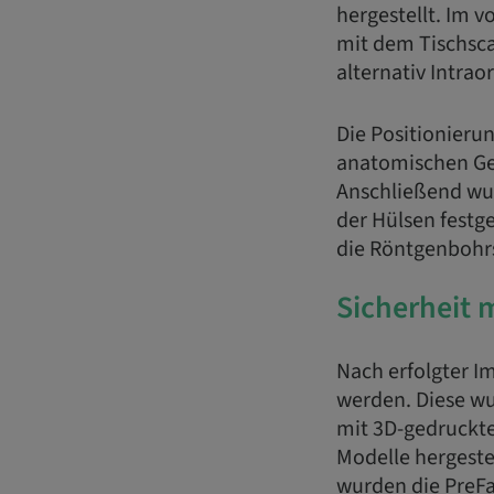
hergestellt. Im v
mit dem Tischsca
alternativ Intrao
Die Positionierun
anatomischen Ge
Anschließend wu
der Hülsen festg
die Röntgenbohrs
Sicherheit 
Nach erfolgter I
werden. Diese wu
mit 3D-gedruckte
Modelle hergestel
wurden die PreFa