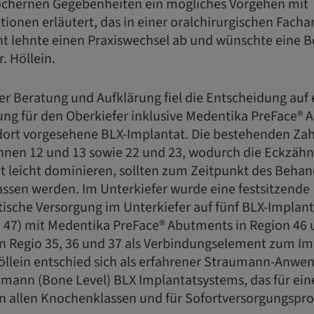
öchernen Gegebenheiten ein mögliches Vorgehen mit
ionen erläutert, das in einer oralchirurgischen Fachar
nt lehnte einen Praxiswechsel ab und wünschte eine B
. Höllein.
er Beratung und Aufklärung fiel die Entscheidung auf 
ng für den Oberkiefer inklusive Medentika PreFace® 
 dort vorgesehene BLX-Implantat. Die bestehenden Za
nen 12 und 13 sowie 22 und 23, wodurch die Eckzähn
ht leicht dominieren, sollten zum Zeitpunkt des Beha
assen werden. Im Unterkiefer wurde eine festsitzende
ische Versorgung im Unterkiefer auf fünf BLX-Implant
nd 47) mit Medentika PreFace® Abutments in Region 46
in Regio 35, 36 und 37 als Verbindungselement zum Im
Höllein entschied sich als erfahrener Straumann-Anwen
umann (Bone Level) BLX Implantatsystems, das für ei
 in allen Knochenklassen und für Sofortversorgungspro