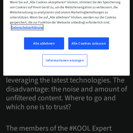
Wenn Sie auf „Alle Cookies akzeptieren“ klicken, stimmen Sie der Speicherung
Today’s world is digital and fast paced:
von Cookies auf Ihrem Gerät zu, um die Websitenavigation zu verbessern, die
Websitenutzung zu analysieren und unsere Marketingbemühungen zu
it’s not only at congresses and events
unterstützen. Wenn Sie auf „Alle ablehnen“ klicken, werden nur die Cookies
gespeichert, die zur Funktion der Webseite unbedingt erforderlich sind.
where today’s dental professionals
Datenschutzerklärung
discover the latest trends and
techniques. There’s a world of
Alle ablehnen
Alle Cookies zulassen
information available online. The
online dental community shares best
Informationen anzeigen
practices, without barriers and
leveraging the latest technologies. The
disadvantage: the noise and amount of
unfiltered content. Where to go and
which one is to trust?
The members of the #KOOL Expert