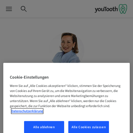
Cookie-Einstellungen
Svenja Wollitz
Wenn Sie auf „Alle Cookies akzeptieren“ klicken, stimmen Sie der Speicherung
von Cookies auf Ihrem Gerät zu, um die Websitenavigation zu verbessern, die
Websitenutzung zu analysieren und unsere Marketingbemühungen zu
ZÄ Svenja Wollitz, angestellt im MVZ „Zahnärzte am
unterstützen. Wenn Sie auf „Alle ablehnen“ klicken, werden nur die Cookies
gespeichert, die zur Funktion der Webseite unbedingt erforderlich sind.
Kurhaus“ in Wiesbaden, Tätigkeitsschwerpunkte:
Datenschutzerklärung
Funktionstherapie und -Diagonstik, Restaurative
Zahnheilkunde, Kinderzahnheilkunde
Alle ablehnen
Alle Cookies zulassen