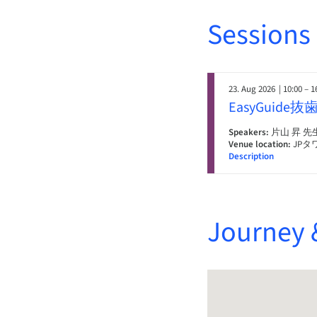
Sessions
23. Aug 2026
| 10:00 – 1
EasyGui
Speakers:
片山 昇 先
Venue location:
JPタ
Description
Journey 