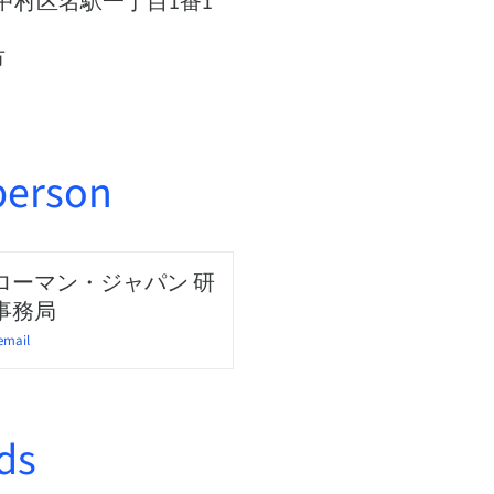
階 中村区名駅一丁目1番1
市
person
ローマン・ジャパン 研
事務局
email
ds