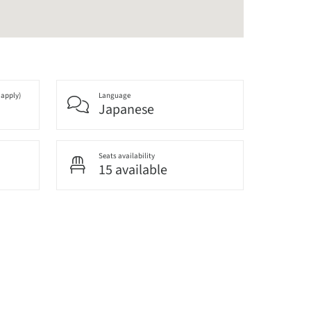
 apply)
Language
Japanese
Seats availability
15 available