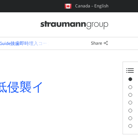
Canada – English
Share
syGuide抜歯即時埋入コース ～低侵襲インプラント治療の臨床応用～
Overview
～低侵襲イ
Speaker(s)
Description
Sessions
Journey & Venues
Contact person
Downloads