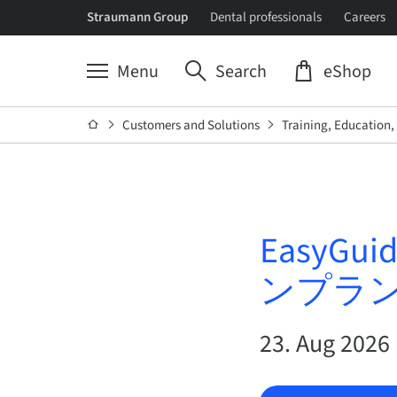
Straumann Group
Dental professionals
Careers
Menu
Search
eShop
Customers and Solutions
Training, Education
Easy
ンプラ
23. Aug 202