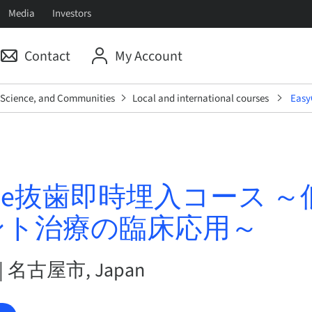
Media
Investors
Contact
My Account
, Science, and Communities
Local and international courses
Ea
Guide抜歯即時埋入コース 
ント治療の臨床応用～
6 | 名古屋市, Japan