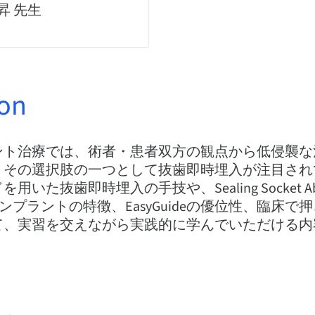
昇 先生
ion
ント治療では、術者・患者双方の観点から低侵襲な
、その選択肢の一つとして抜歯即時埋入が注目され
いた抜歯即時埋入の手技や、Sealing Socket Abu
tインプラントの特徴、EasyGuideの優位性、臨床
て、実習を交えながら実践的に学んでいただける内