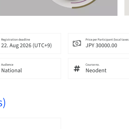
Registration deadline
Price per Participant (local taxes
22. Aug 2026 (UTC+9)
JPY 30000.00
Audience
Course no.
National
Neodent
s)