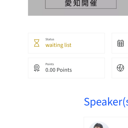
Status
waiting list
Points
0.00 Points
Speaker(