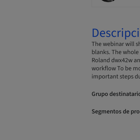
Descripc
The webinar will 
blanks. The whole 
Roland dwx42w and
workflow To be mo
important steps du
Grupo destinatari
Segmentos de pro