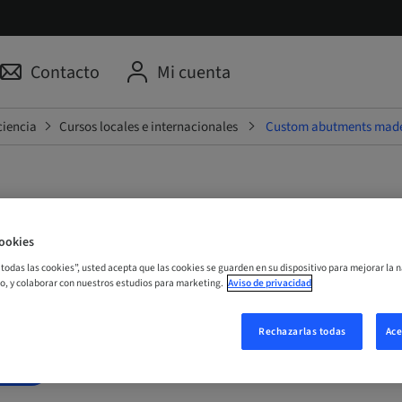
Contacto
Mi cuenta
ciencia
Cursos locales e internacionales
Custom abutments made
butments made easy inho
ookies
r todas las cookies”, usted acepta que las cookies se guarden en su dispositivo para mejorar la n
mo, y colaborar con nuestros estudios para marketing.
Aviso de privacidad
Online
Rechazarlas todas
Ace
ORA