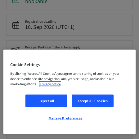
bookable
Registration deadline
10. Sep 2026 (UTC+1)
Price per Participant (local taxes apply)
EUR 1000.00
Cookie Settings
Language
By clicking “Accept All Cookies”, you agree to the storing of cookies on your
French
device to enhance site navigation, analyze site usage, and assist in our
marketing efforts.
Privacy notice
Points
Reject All
Accept All Cookies
0.00 Points
Manage Preferences
Delivery method
Theoretical