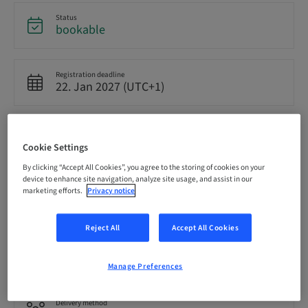
Status
bookable
Registration deadline
22. Jan 2027 (UTC+1)
Price per Participant (local taxes apply)
EUR 259.00
Cookie Settings
By clicking “Accept All Cookies”, you agree to the storing of cookies on your
device to enhance site navigation, analyze site usage, and assist in our
Language
marketing efforts.
Privacy notice
German
Reject All
Accept All Cookies
Points
9.00 Points
Manage Preferences
Delivery method