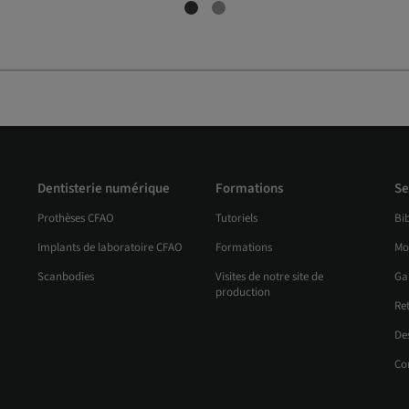
Dentisterie numérique
Formations
Se
Prothèses CFAO
Tutoriels
Bi
Implants de laboratoire CFAO
Formations
Mo
Scanbodies
Visites de notre site de
Ga
production
Re
Des
Co