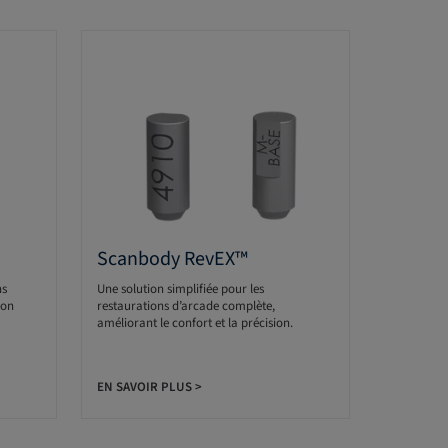
Meden
Accessoires
Scanbody RevEX™
scanbodies
nu
ns
Une solution simplifiée pour les
ion
restaurations d’arcade complète,
ène.
améliorant le confort et la précision.
EN SAVOI
EN SAVOIR PLUS >