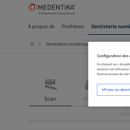
À propos de
Prothèses
Dentisterie num
Dentisterie numérique
Prothèses CF
Configuration des 
En cliquant sur « Accept
analyser son utilisation
fonctionnement du site
Afficher les détail
Scan
Modèle
Prot
P
cat