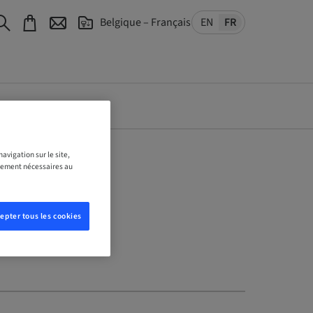
Belgique – Français
EN
FR
avigation sur le site,
ictement nécessaires au
epter tous les cookies