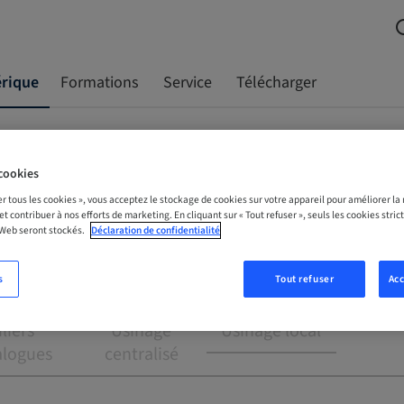
érique
Formations
Service
Télécharger
AO
Composants CFAO
cookies
er tous les cookies », vous acceptez le stockage de cookies sur votre appareil pour améliorer la n
 et contribuer à nos efforts de marketing. En cliquant sur « Tout refuser », seuls les cookies str
 Web seront stockés.
Déclaration de confidentialité
s
Tout refuser
Acc
hèses :
Prothèses :
Prothèses :
iliers
Usinage
Usinage local
alogues
centralisé