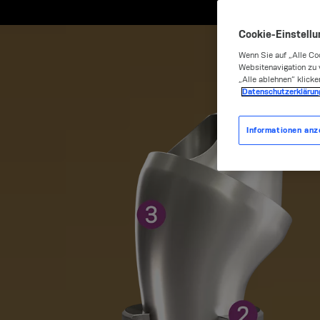
Cookie-Einstell
Wenn Sie auf „Alle Co
Websitenavigation zu 
„Alle ablehnen“ klicke
Datenschutzerklärun
Informationen anz