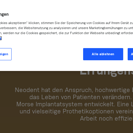
ungen
okies akzeptieren“ klicken, stimmen Sie der Speicherung von Cookies auf Ihrem Gerät zu
verbessern, die Websitenutzung zu analysieren und unsere Marketingbemühungen zu unt
NEODENT GR
n, werden nur die Cookies gespeichert, die zur Funktion der Webseite unbedingt erforder
g
Grossartig zu s
eigen
Alle ablehnen
A
Errungen
Neodent hat den Anspruch, hochwertige B
das Leben von Patienten verändern
Morse Implantatsystem entwickelt. Eine 
und vielseitige Prothetikoptionen vereint
Arbeit noch effizi