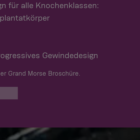
gn für alle Knochenklassen:
mplantatkörper
rogressives Gewindedesign
der Grand Morse Broschüre.