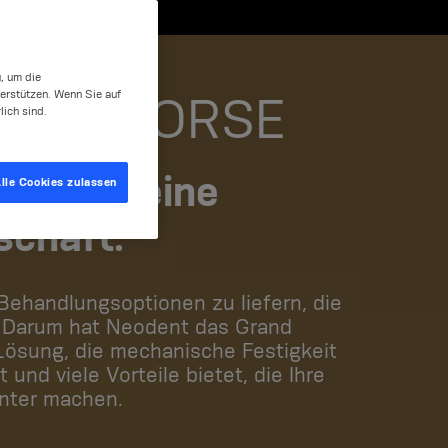
, um die
erstützen. Wenn Sie auf
AND MORSE
lich sind.
ein ist eine
lle Cookies zulassen
schaft.
ehandlungsoptionen zu liefern, die
. Darum hat Neodent das Grand
Lösung, die mechanische Festigkeit
 und viele Vorteile bietet, die Ihre
enter machen.