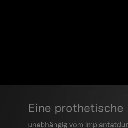
Eine prothetische 
unabhängig vom Implantatdur