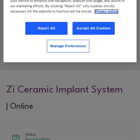
your device to enhance site navigation, analyze site usage, and assist in
courses
our marketing efforts. By clicking “Reject All” only cookies strictly
necessary for the website to function will be stored.
Privacy notice
Discover courses related to Neodent produts
Reject All
Accept All Cookies
and solutions. Explore a range of dental
procedures from single to full arch restorations,
Manage Preferences
conventional techniques to advanced guided
surgery, and much more!
Zi Ceramic Implant System
| Online
Status