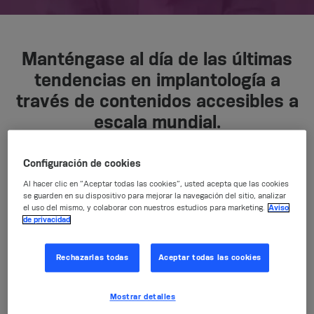
Manténgase al día de las últimas
tendencias en implantología a
través de contenidos accesibles a
escala mundial.
Configuración de cookies
Elija la opción que
mejor
se adapte a sus
Al hacer clic en “Aceptar todas las cookies”, usted acepta que las cookies
necesidades: desde
cursos en línea,
se guarden en su dispositivo para mejorar la navegación del sitio, analizar
el uso del mismo, y colaborar con nuestros estudios para marketing.
Aviso
hasta seminarios web en
de privacidad
directo
o
eventos/reuniones presenciales en
directo.
Rechazarlas todas
Aceptar todas las cookies
Eventos mundiales en
diversos idiomas
y la
Mostrar detalles
posibilidad de ver
sesiones bajo demanda
.