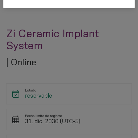
Zi Ceramic Implant
System
| Online
Estado
reservable
Fecha límite de registro
31. dic. 2030 (UTC-5)