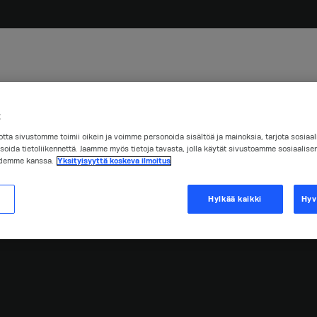
t
lkeinen
tta sivustomme toimii oikein ja voimme personoida sisältöä ja mainoksia, tarjota sosiaa
soida tietoliikennettä. Jaamme myös tietoja tavasta, jolla käytät sivustoamme sosiaalise
idemme kanssa.
Yksityisyyttä koskeva ilmoitus
Hylkää kaikki
Hyv