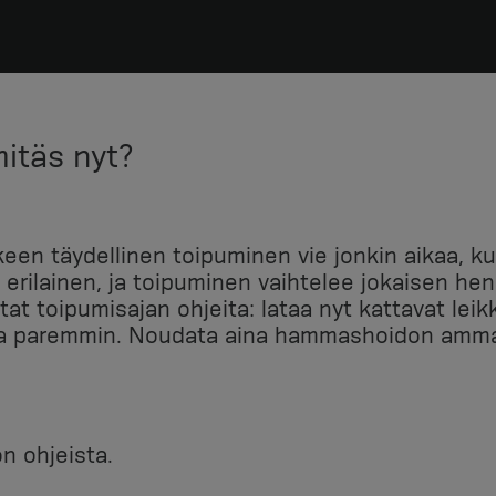
mitäs nyt?
lkeen täydellinen toipuminen vie jonkin aikaa, k
erilainen, ja toipuminen vaihtelee jokaisen hen
at toipumisajan ohjeita: lataa nyt kattavat lei
ja paremmin. Noudata aina hammashoidon ammatt
n ohjeista.