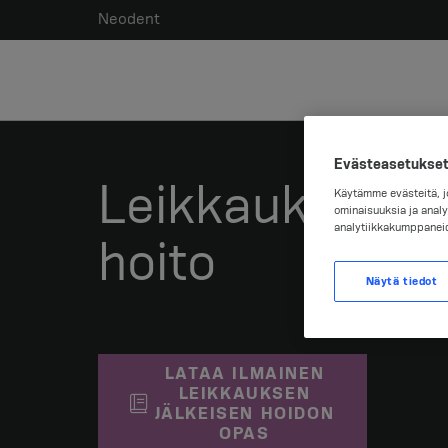
Neodent
Evästeasetukse
Leikkauksen jä
Käytämme evästeitä, jo
ominaisuuksia ja analy
analytiikkakumppane
hoito
Näytä tiedot
LATAA ILMAINEN
LEIKKAUKSEN
JÄLKEISEN HOIDON
OPAS