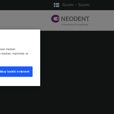
Suomi – Suomi
lisen median
n median, mainonta- ja
äksy kaikki evästeet