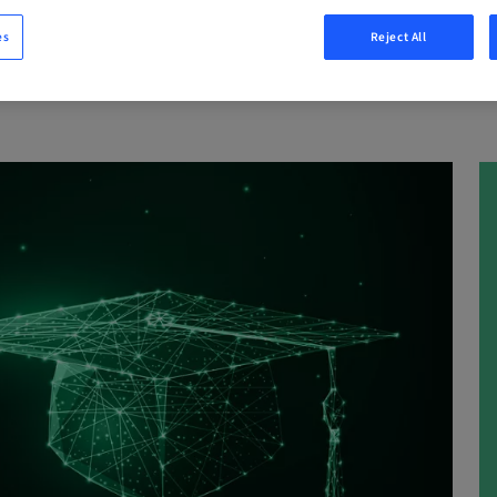
 Online
es
Reject All