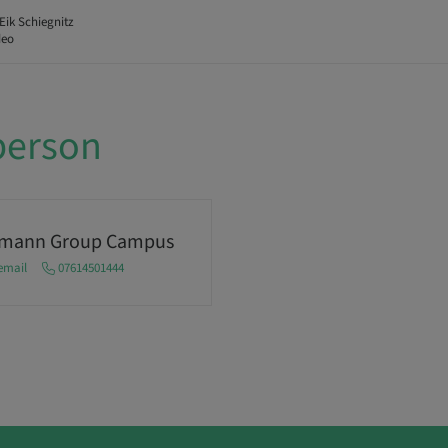
 Eik Schiegnitz
deo
person
umann Group Campus
email
07614501444