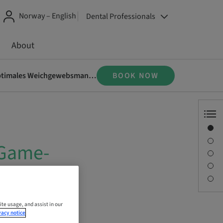
Norway – English
Dental Professionals
About
Das Straumann TLX-Implantat - der Game-Changer für Sofort-Konzepte und optimales Weichgewebsmanagement
BOOK NOW
Overview
Speaker(s)
 Game-
Description
Sessions
timales
Contact person
ite usage, and assist in our
vacy notice