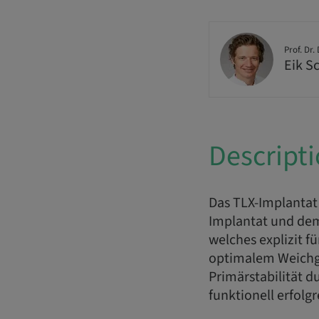
Prof. Dr. 
Eik S
Descript
Das TLX-Implantat
Implantat und dem
welches explizit f
optimalem Weichg
Primärstabilität d
funktionell erfolg