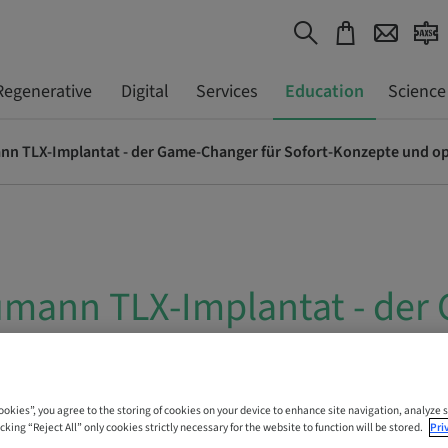
Regenerative
Digital
Services
Education
Science
umann TLX-Implantat - der
für Sofort-Konzepte und op
websmanagement
Cookies”, you agree to the storing of cookies on your device to enhance site navigation, analyze s
cking “Reject All” only cookies strictly necessary for the website to function will be stored.
Pri