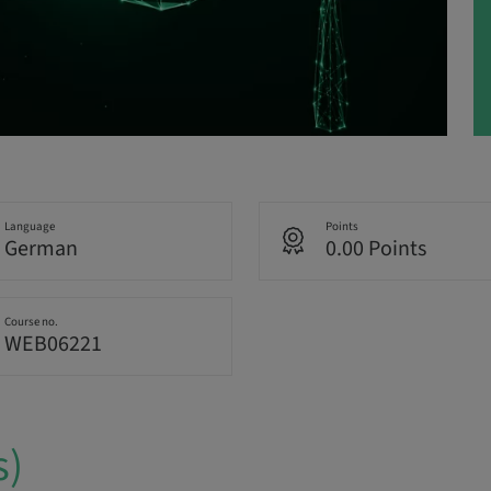
Language
Points
German
0.00 Points
Course no.
WEB06221
s)