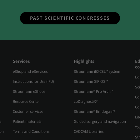
PAST SCIENTIFIC CONGRESSES
Services
Highlights
Ed
co
eShop and eServices
Straumann iEXCEL™ system
Ed
Instructions for Use (IFU)
Straumann SIRIOS™
Sc
Straumann eShops
Straumann® Pro Arch™
Co
Resource Center
coDiagnostiX®
Co
Customer services
Straumann® Emdogain®
Lit
s
Patient materials
Guided surgery and navigation
Yo
ion
Terms and Conditions
CADCAM Libraries
St