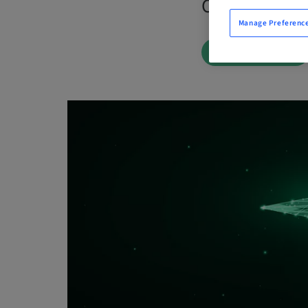
On Demand |
Manage Preferenc
BOOK NOW