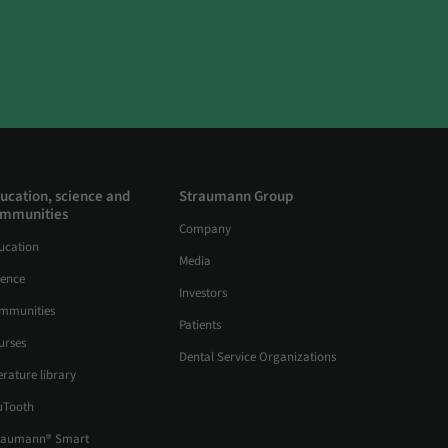
ucation, science and
Straumann Group
mmunities
Company
ucation
Media
ience
Investors
mmunities
Patients
urses
Dental Service Organizations
erature library
uTooth
raumann® Smart