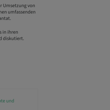
 zur Umsetzung von
inen umfassenden
antat.
 in ihren
 diskutiert.
pte und