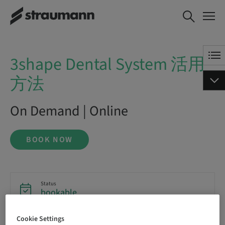
3shape Dental System 活用方
BOOK NOW
法
3shape Dental System 活用
方法
On Demand | Online
BOOK NOW
Status
bookable
Cookie Settings