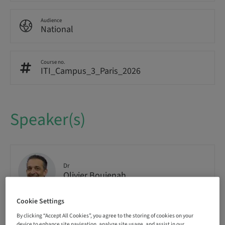
Audience
National
Course no.
ITI_Campus_3_Paris_2026
Speaker(s)
Dr
Olivier Boujenah
Cookie Settings
By clicking “Accept All Cookies”, you agree to the storing of cookies on your
device to enhance site navigation, analyze site usage, and assist in our