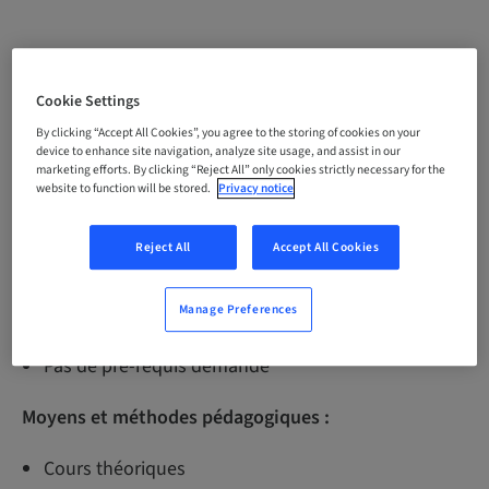
Objectifs pédagogiques :
Cookie Settings
Perfectionner ses connaissances dans la pose
By clicking “Accept All Cookies”, you agree to the storing of cookies on your
d’implants par voie crestale. Améliorer sa pratique
device to enhance site navigation, analyze site usage, and assist in our
pour réaliser des soulevés de sinus.
marketing efforts. By clicking “Reject All” only cookies strictly necessary for the
website to function will be stored.
Privacy notice
Public concerné :
Reject All
Accept All Cookies
Praticiens uniquement ou avec leur assistante
Manage Preferences
Pré-requis :
Pas de pré-requis demandé
Moyens et méthodes pédagogiques :
Cours théoriques