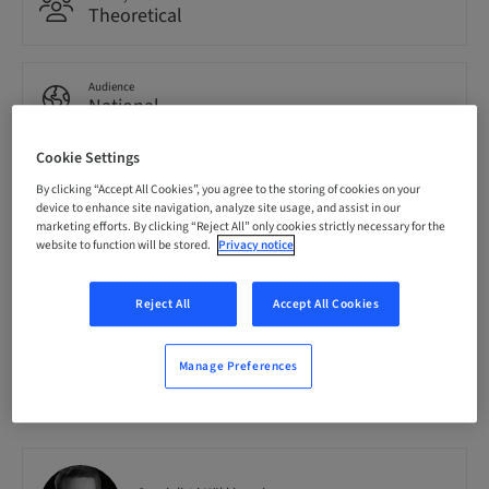
Theoretical
Audience
National
Cookie Settings
Course no.
By clicking “Accept All Cookies”, you agree to the storing of cookies on your
SMARTImplantology
device to enhance site navigation, analyze site usage, and assist in our
marketing efforts. By clicking “Reject All” only cookies strictly necessary for the
website to function will be stored.
Privacy notice
Seats availability
0/12 available
Reject All
Accept All Cookies
Manage Preferences
Speaker(s)