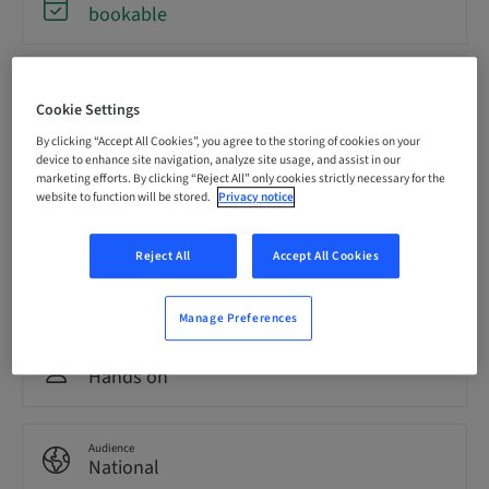
bookable
Registration deadline
21. Oct 2026 (UTC+1)
Cookie Settings
By clicking “Accept All Cookies”, you agree to the storing of cookies on your
device to enhance site navigation, analyze site usage, and assist in our
Language
marketing efforts. By clicking “Reject All” only cookies strictly necessary for the
German
website to function will be stored.
Privacy notice
Reject All
Accept All Cookies
Points
0.00 Points
Manage Preferences
Delivery method
Hands on
Audience
National