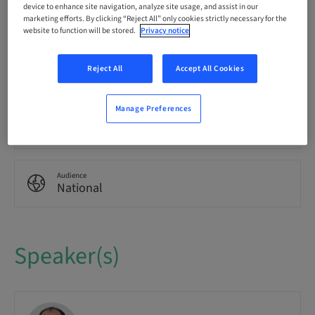
Language
device to enhance site navigation, analyze site usage, and assist in our
German
marketing efforts. By clicking “Reject All” only cookies strictly necessary for the
website to function will be stored.
Privacy notice
Points
0.00 Points
Reject All
Accept All Cookies
Manage Preferences
Delivery method
eLearning
Audience
National
Speaker(s)