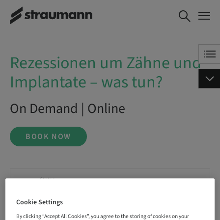
Rezessionen um Zähne und
BOOK NOW
Implantate – was tun?
Rezessionen um Zähne und
Implantate – was tun?
On Demand | Online
BOOK NOW
Status
bookable
Cookie Settings
By clicking “Accept All Cookies”, you agree to the storing of cookies on your