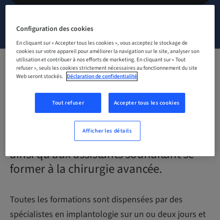
NOUS CONTACTER
Configuration des cookies
En cliquant sur « Accepter tous les cookies », vous acceptez le stockage de
cookies sur votre appareil pour améliorer la navigation sur le site, analyser son
utilisation et contribuer à nos efforts de marketing. En cliquant sur « Tout
refuser », seuls les cookies strictement nécessaires au fonctionnement du site
Découvrez nos formations en
Web seront stockés.
Déclaration de confidentialité
implantologie conçues pour tous les
Tout refuser
Accepter tous les cookies
chirurgiens dentistes,
souhaitant faire évoluer leur cabinet
Afficher les détails
vers une plus grande spécialisation,
ainsi qu’aux assistants souhaitant se
former à la chirurgie avancée.
Toutes les formations sont dispensées par des
spécialistes en implantologie sur un ou deux jours et